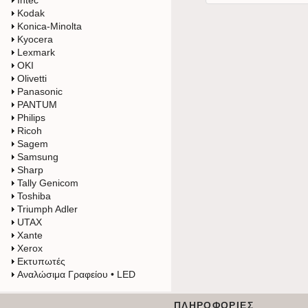
Intec
Kodak
Konica-Minolta
Kyocera
Lexmark
OKI
Olivetti
Panasonic
PANTUM
Philips
Ricoh
Sagem
Samsung
Sharp
Tally Genicom
Toshiba
Triumph Adler
UTAX
Xante
Xerox
Εκτυπωτές
Αναλώσιμα Γραφείου • LED
ΠΛΗΡΟΦΟΡΊΕΣ