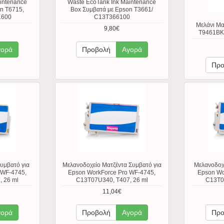
intenance
Waste EcoTank Ink Maintenance
n T6715,
Box Συμβατά με Epson T3661/
1600
C13T366100
Μελάνι Μ
9,80€
T9461BK,
γορά
Προβολή
Αγορά
Προ
Συμβατό για
Μελανοδοχείο Ματζέντα Συμβατό για
Μελανοδοχε
 WF-4745,
Epson WorkForce Pro WF-4745,
Epson Wo
 26 ml
C13T07U340, T407, 26 ml
C13T0
11,04€
γορά
Προβολή
Αγορά
Προ