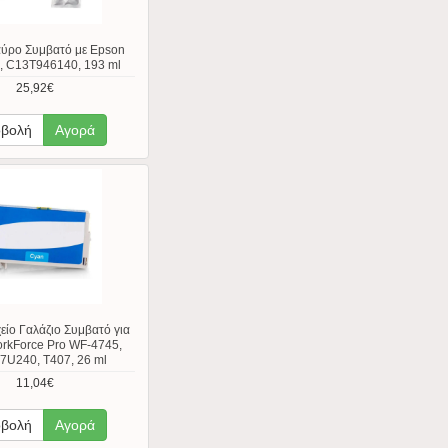
αύρο Συμβατό με Epson
 C13T946140, 193 ml
25,92€
βολή
Αγορά
ίο Γαλάζιο Συμβατό για
rkForce Pro WF-4745,
7U240, T407, 26 ml
11,04€
βολή
Αγορά