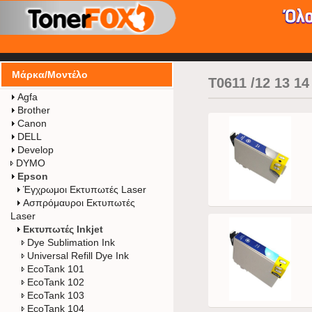
Home
/
Epson
/
Εκτυπωτές Inkjet
/
T0611 /12 13 14
Μάρκα/Μοντέλο
T0611 /12 13 14
Agfa
Brother
Canon
DELL
Develop
DYMO
Epson
Έγχρωμοι Εκτυπωτές Laser
Ασπρόμαυροι Εκτυπωτές
Laser
Εκτυπωτές Inkjet
Dye Sublimation Ink
Universal Refill Dye Ink
EcoTank 101
EcoTank 102
EcoTank 103
EcoTank 104