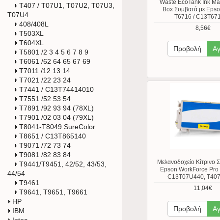
Waste EcoTank Ink Ma
T407 / T07U1, T07U2, T07U3,
Box Συμβατά με Epso
T07U4
T6716 / C13T67
408/408L
8,56€
T503XL
T604XL
Προβολή
Α
T5801 /2 3 4 5 6 7 8 9
T6061 /62 64 65 67 69
T7011 /12 13 14
T7021 /22 23 24
T7441 / C13T74414010
T7551 /52 53 54
T7891 /92 93 94 (78XL)
T7901 /02 03 04 (79XL)
T8041-T8049 SureColor
T8651 / C13T865140
T9071 /72 73 74
T9081 /82 83 84
Μελανοδοχείο Κίτρινο 
T9441/T9451, 42/52, 43/53,
Epson WorkForce Pro
44/54
C13T07U440, T407,
T9461
11,04€
T9641, T9651, T9661
HP
Προβολή
Α
IBM