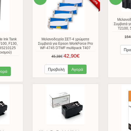
Μελανοδ
Συμβατά γ
T2100, 
154
e Ink Tank
Μελανοδοχεία ΣΕΤ-4 χρώματα
100, F130,
Συμβατά για Epson WorkForce Pro
13S210125
WF-4745 DTWF multipack T407
Προ
ρισμού)
42,90€
45,38€
Προβολή
Αγορά
γορά