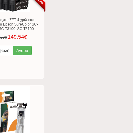
οχεία ΣΕΤ-4 χρώματα
ια Epson SureColor SC-
SC-T3100, SC-T5100
149,54€
,50€
βολή
Αγορά