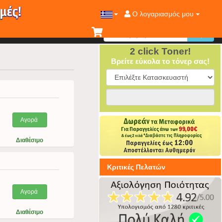
Ο λογαριασμός μου
2 click Toner!
Βρείτε εύκολα το τόνερ σας!
Αγορά
Διαθέσιμο
Κριτικές Πελατών
Αγορά
Διαθέσιμο