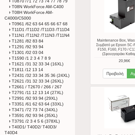
T0870 /71 72 73 74 77 78 79
T08N WorkForce​ AM-C400
T08H WorkForce​ AM-
C4000/C5000
T0961 /62 63 64 65 66 67 68
T11D1 /T11D2 /T11D3 /T11D4
T11N1 /T11N2 /T11N3 /T11N4
Maintenance Box, Wast
T1281 /82 83 84
Συμβατό με Epson SC-F
T1291 /92 93 94
F150, F160, F170 / C
T1301 /02 03 04
(Σφουγγαράκι Καθα
T1590 /1 2 3 4 7 8 9
20,96€
T1621 /31 32 33 34 (16XL)
T1811 /12 13 14
Προβολή
Α
T2431 /32 33 34 35 36 (24XL)
T2621 /31 32 33 34 (26XL)
T2661 / T2670 / 266 / 267
T2791 /11 12 13 14 (27XL)
T2991 /92 93 94 (29XL)
T3351 /61 62 63 64 (33XL)
T3471 /72 73 74 (34XL)
T3591 /92 93 94 (35XL)
T3791 /2 3 4 5 6 (378XL)
T40D1/ T40D2/ T40D3/
T40D4