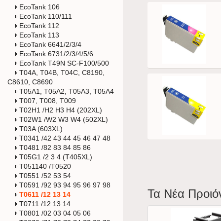
EcoTank 106
EcoTank 110/111
EcoTank 112
EcoTank 113
EcoTank 6641/2/3/4
EcoTank 6731/2/3/4/5/6
EcoTank T49N SC-F100/500
T04A, T04B, T04C, C8190,
C8610, C8690
T05A1, T05A2, T05A3, T05A4
T007, T008, T009
T02H1 /H2 H3 H4 (202XL)
T02W1 /W2 W3 W4 (502XL)
T03A (603XL)
T0341 /42 43 44 45 46 47 48
T0481 /82 83 84 85 86
T05G1 /2 3 4 (T405XL)
T051140 /T0520
T0551 /52 53 54
T0591 /92 93 94 95 96 97 98
Τα Νέα Προιό
T0611 /12 13 14
T0711 /12 13 14
T0801 /02 03 04 05 06