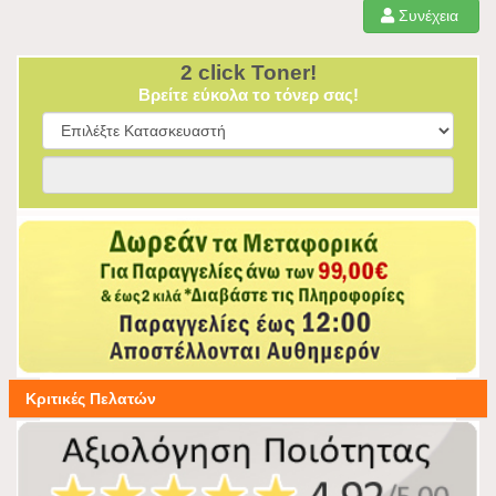
Συνέχεια
2 click Toner!
Βρείτε εύκολα το τόνερ σας!
Κριτικές Πελατών