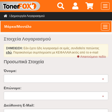
Home
/
Δημιουργία Λογαριασμού
Μάρκα/Μοντέλο
Στοιχεία Λογαριασμού
ΣΗΜΕΙΩΣΗ:
Εάν έχετε ήδη λογαριασμό σε εμάς, συνδεθείτε πατώντας
εδώ
.
Παρακαλούμε συμπληρώστε με ΚΕΦΑΛΑΙΑ εκτός από το e-mail
Απαιτούμενο πεδίο
Προσωπικά Στοιχεία
Όνομα:
Επώνυμο:
Διεύθυνση E-Mail: