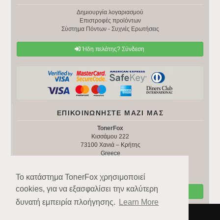
Δημιουργία λογαριασμού
Επιστροφές προϊόντων
Σύστημα Πόντων - Συχνές Ερωτήσεις
Ήδη πελάτης? Σύνδεση
ΕΠΙΚΟΙΝΩΝΉΣΤΕ ΜΑΖΊ ΜΑΣ
TonerFox
Κισσάμου 222
73100 Χανιά – Κρήτης
Greece
Τηλ:
+30 28210 92246
Email:
tonerfox@gmail.com
Το κατάστημα TonerFox χρησιμοποιεί
cookies, για να εξασφαλίσει την καλύτερη
Επικοινωνία
δυνατή εμπειρία πλοήγησης.
Learn More
Copyright © 2022
TonerFox
Powered by
TonerFox