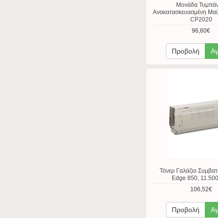
Μονάδα Τυμπά
Ανακατασκευασμένη Μαύρ
CP2020
96,60€
Προβολή
Α
Τόνερ Γαλάζιο Συμβατό
Edge 850, 11.500
106,52€
Προβολή
Α