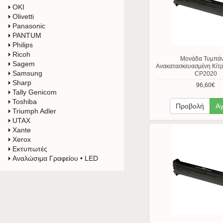
OKI
Olivetti
Panasonic
PANTUM
Philips
Ricoh
Μονάδα Τυμπά
Sagem
Ανακατασκευασμένη Κίτρι
Samsung
CP2020
Sharp
96,60€
Tally Genicom
Toshiba
Προβολή
Α
Triumph Adler
UTAX
Xante
Xerox
Εκτυπωτές
Αναλώσιμα Γραφείου • LED