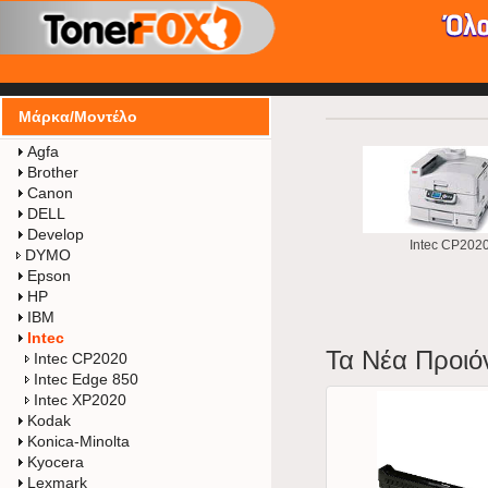
Home
/
Intec
Μάρκα/Μοντέλο
Agfa
Brother
Canon
DELL
Develop
Intec CP202
DYMO
Epson
HP
IBM
Intec
Τα Νέα Προιό
Intec CP2020
Intec Edge 850
Intec XP2020
Kodak
Konica-Minolta
Kyocera
Lexmark