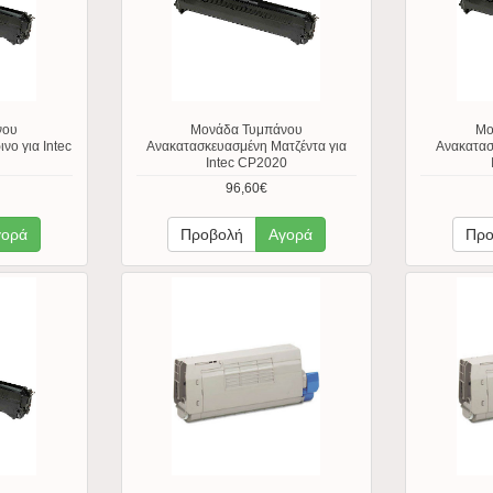
νου
Μονάδα Τυμπάνου
Μο
νο για Intec
Ανακατασκευασμένη Ματζέντα για
Ανακατασ
Intec CP2020
96,60€
γορά
Προβολή
Αγορά
Προ