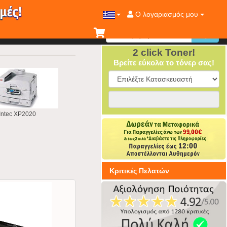
Ο λογαριασμός μου
2 click Toner!
Βρείτε εύκολα το τόνερ σας!
Intec XP2020
Κριτικές Πελατών